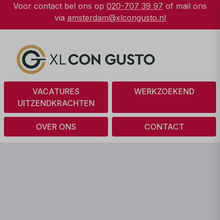
Voor contact bel ons op
020-707 39 97
of mail ons
via
amsterdam@xlcongusto.nl
VACATURES
WERKZOEKEND
UITZENDKRACHTEN
OVER ONS
CONTACT