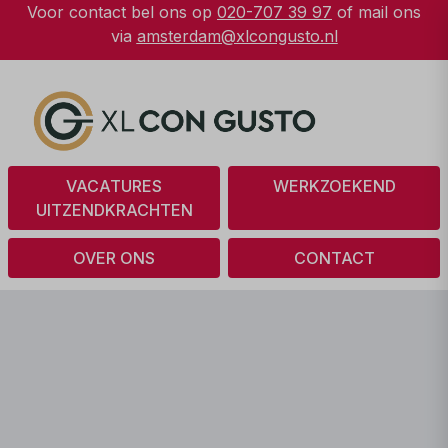
Voor contact bel ons op
020-707 39 97
of mail ons
via
amsterdam@xlcongusto.nl
VACATURES
WERKZOEKEND
UITZENDKRACHTEN
OVER ONS
CONTACT