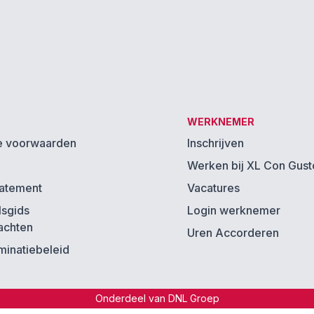
WERKNEMER
 voorwaarden
Inschrijven
Werken bij XL Con Gust
tatement
Vacatures
lsgids
Login werknemer
achten
Uren Accorderen
iminatiebeleid
Onderdeel van DNL Groep