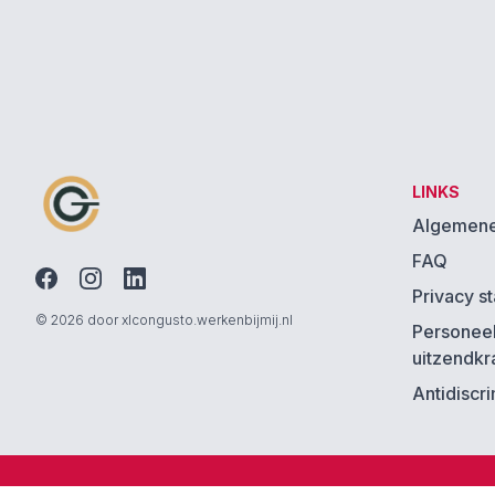
LINKS
Algemene
FAQ
Privacy s
© 2026 door xlcongusto.werkenbijmij.nl
Personee
uitzendkr
Antidiscr