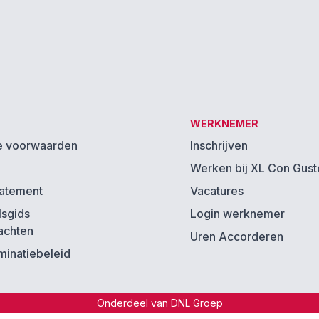
WERKNEMER
 voorwaarden
Inschrijven
Werken bij XL Con Gust
tatement
Vacatures
lsgids
Login werknemer
achten
Uren Accorderen
iminatiebeleid
Onderdeel van DNL Groep