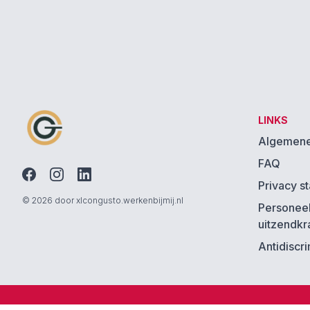
LINKS
Algemene
FAQ
Privacy s
© 2026 door xlcongusto.werkenbijmij.nl
Personee
uitzendkr
Antidiscr